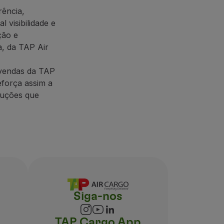
ência,
l visibilidade e
ção e
a, da TAP Air
 vendas da TAP
reforça assim a
luções que
Siga-nos
TAP Cargo App