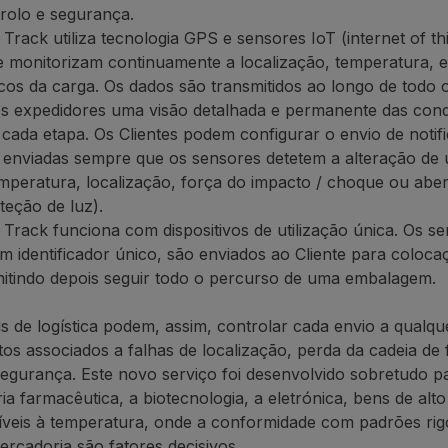
rolo e segurança.
rack utiliza tecnologia GPS e sensores IoT (internet of th
 monitorizam continuamente a localização, temperatura, e
icos da carga. Os dados são transmitidos ao longo de todo 
s expedidores uma visão detalhada e permanente das cond
cada etapa. Os Clientes podem configurar o envio de notif
 enviadas sempre que os sensores detetem a alteração de u
emperatura, localização, força do impacto / choque ou abe
eção de luz).
rack funciona com dispositivos de utilização única. Os se
identificador único, são enviados ao Cliente para colocaç
mitindo depois seguir todo o percurso de uma embalagem.
is de logística podem, assim, controlar cada envio a qual
os associados a falhas de localização, perda da cadeia de 
segurança. Este novo serviço foi desenvolvido sobretudo p
ia farmacêutica, a biotecnologia, a eletrónica, bens de alto
íveis à temperatura, onde a conformidade com padrões rig
rcadoria são fatores decisivos.