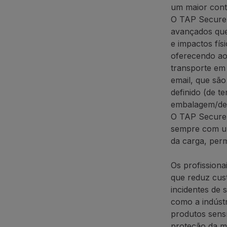
um maior cont
O TAP Secure T
avançados que
e impactos fís
oferecendo ao
transporte em 
email, que são
definido (de t
embalagem/det
O TAP Secure T
sempre com um 
da carga, per
Os profissiona
que reduz cust
incidentes de 
como a indústr
produtos sens
proteção da me