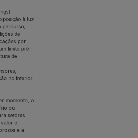
ings)
xposição à luz
o percurso,
ições de
icações por
m limite pré-
rtura de
nsores,
ão no interior
quer momento, o
frio ou
ara setores
 valor e
orosos e a