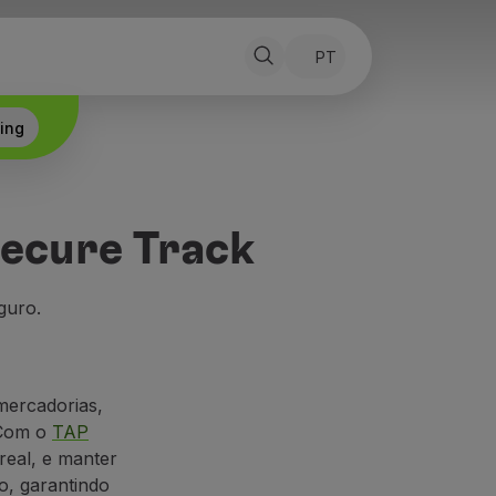
PT
Alterar idioma:
ing
Secure Track
guro.
mercadorias,
 Com o
TAP
real, e manter
o, garantindo