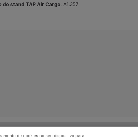
o do stand TAP Air Cargo:
A1.357
namento de cookies no seu dispositivo para