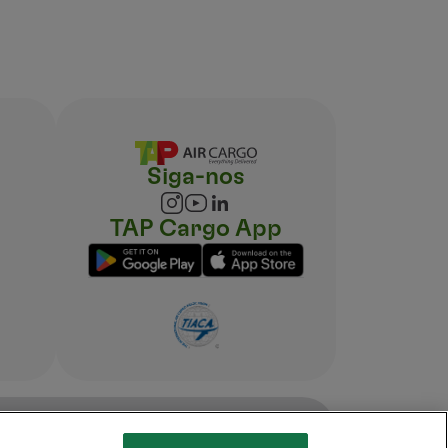
Siga-nos
TAP Cargo App