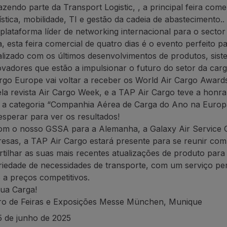
azendo parte da Transport Logistic, , a principal feira come
tica, mobilidade, TI e gestão da cadeia de abastecimento.
plataforma líder de networking internacional para o sector
, esta feira comercial de quatro dias é o evento perfeito pa
alizado com os últimos desenvolvimentos de produtos, sist
ovadores que estão a impulsionar o futuro do setor da car
argo Europe vai voltar a receber os World Air Cargo Awar
a revista Air Cargo Week, e a TAP Air Cargo teve a honra
a categoria “Companhia Aérea de Carga do Ano na Europa
sperar para ver os resultados!
om o nosso GSSA para a Alemanha, a Galaxy Air Service
sas, a TAP Air Cargo estará presente para se reunir com 
rtilhar as suas mais recentes atualizações de produto para 
riedade de necessidades de transporte, com um serviço pe
 a preços competitivos.
sua Carga!
ro de Feiras e Exposições Messe München, Munique
5 de junho de 2025