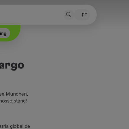
PT
Alterar idioma:
ing
Cargo
esse München,
 nosso stand!
tria global de