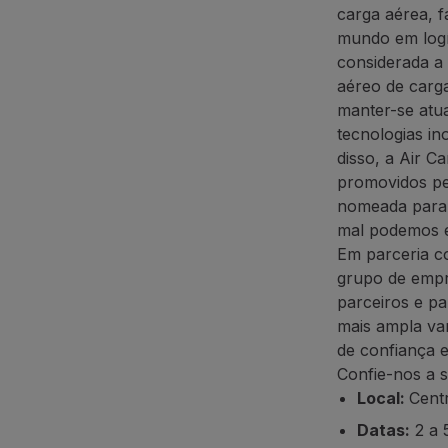
carga aérea, f
mundo em logís
considerada a 
aéreo de carga
manter-se atu
tecnologias in
disso, a Air C
promovidos pel
nomeada para 
mal podemos e
Em parceria c
grupo de empre
parceiros e pa
mais ampla va
de confiança e
Confie-nos a 
Local:
Cent
Datas:
2 a 