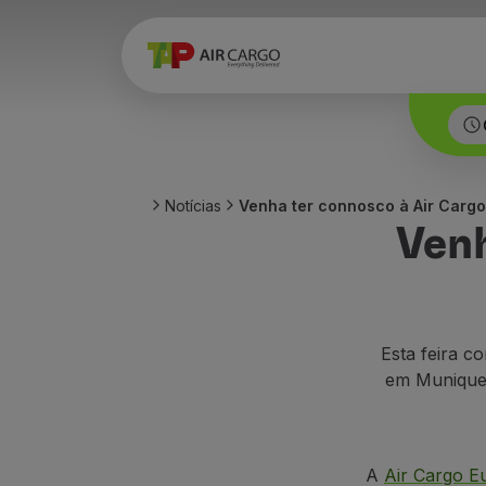
Notícias
Venha ter connosco à Air Carg
Venh
Esta feira c
em Munique, 
A
Air Cargo E