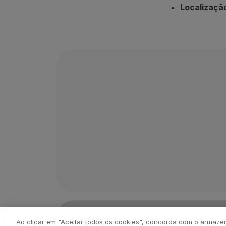
Localizaçã
©
2026
,
TAP
.
Todos os direitos reservados.
Ao clicar em "Aceitar todos os cookies", concorda com o armaze