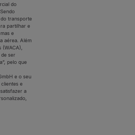
rcial do
. Sendo
 do transporte
ra partilhar e
emas e
ga aérea. Além
ds (WACA),
 de ser
”, pelo que
 GmbH e o seu
clientes e
satisfazer a
rsonalizado,